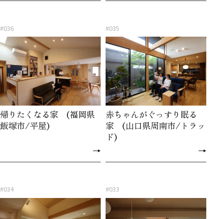
#036
#035
帰りたくなる家 (福岡県
赤ちゃんがぐっすり眠る
飯塚市/平屋)
家 (山口県周南市/トラッ
ド)
→
→
#034
#033