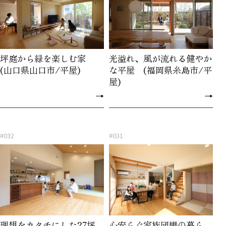
坪庭から緑を楽しむ家
光溢れ、風が流れる健やか
(山口県山口市/平屋)
な平屋 (福岡県糸島市/平
屋)
→
→
#032
#031
理想をカタチにした27坪
心安らぐ家族団欒の暮ら