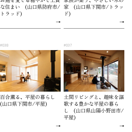
な住まい (山口県防府市/
家 (山口県下関市/トラッ
トラッド)
ド)
→
→
#038
#037
百合薫る、平屋の暮らし
土間リビングと、趣味を謳
(山口県下関市/平屋)
歌する豊かな平屋の暮ら
し (山口県山陽小野田市/
平屋)
→
→