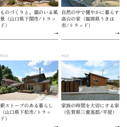
ものづくりと、猫のいる風
自然の中で健やかに暮らす
景（山口県下関市/トラッ
高台の家（福岡県うきは
ド）
市/トラッド）
→
→
#016
#015
薪ストーブのある暮らし
家族の時間を大切にする家
（山口県下松市/トラッ
（佐賀県三養基郡/平屋）
ド）
→
→