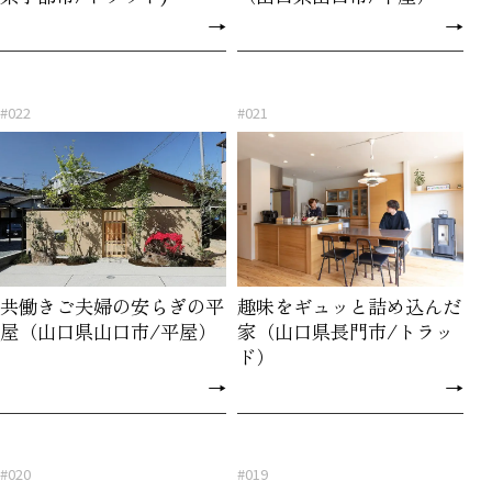
→
→
#022
#021
共働きご夫婦の安らぎの平
趣味をギュッと詰め込んだ
屋（山口県山口市/平屋）
家（山口県長門市/トラッ
ド）
→
→
#020
#019