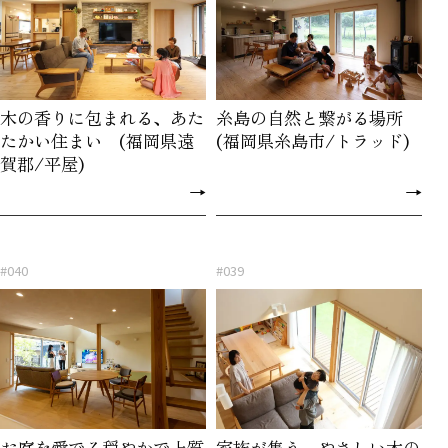
木の香りに包まれる、あた
糸島の自然と繋がる場所
たかい住まい (福岡県遠
(福岡県糸島市/トラッド)
賀郡/平屋)
→
→
#040
#039
お庭を愛でる穏やかで上質
家族が集う、やさしい木の