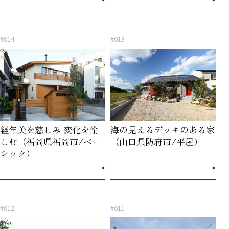
#014
#013
経年美を慈しみ 変化を愉
海の見えるデッキのある家
しむ（福岡県福岡市/ベー
（山口県防府市/平屋）
シック）
→
→
#012
#011