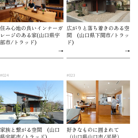
住み心地の良いインナーガ
広がりと落ち着きのある空
レージのある家(山口県宇
間 (山口県下関市/トラッ
部市/トラッド)
ド)
→
→
#024
#023
家族と繋がる空間 (山口
好きなものに囲まれて
県宇部市/トラッド)
（山口県山口市/平屋）