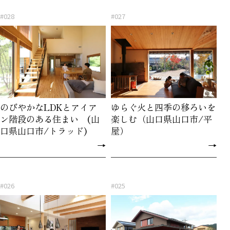
#028
#027
のびやかなLDKとアイア
ゆらぐ火と四季の移ろいを
ン階段のある住まい (山
楽しむ（山口県山口市/平
口県山口市/トラッド)
屋）
→
→
#026
#025