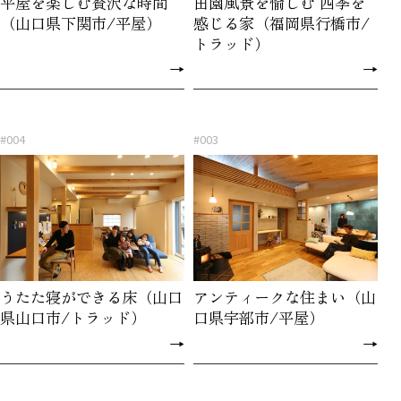
平屋を楽しむ贅沢な時間
田園風景を愉しむ 四季を
（山口県下関市/平屋）
感じる家（福岡県行橋市/
トラッド）
→
→
#004
#003
うたた寝ができる床（山口
アンティークな住まい（山
県山口市/トラッド）
口県宇部市/平屋）
→
→