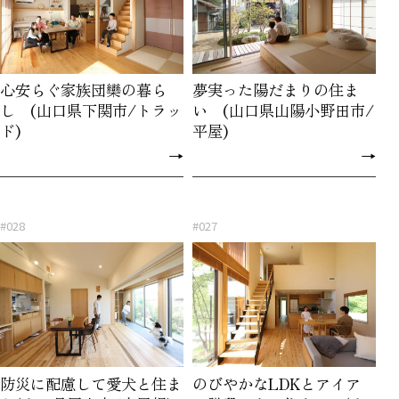
心安らぐ家族団欒の暮ら
夢実った陽だまりの住ま
し (山口県下関市/トラッ
い (山口県山陽小野田市/
ド)
平屋)
→
→
#028
#027
防災に配慮して愛犬と住ま
のびやかなLDKとアイア