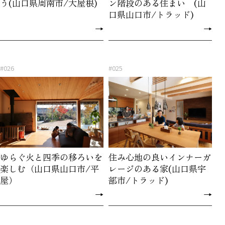
う(山口県周南市/大屋根)
ン階段のある住まい (山
口県山口市/トラッド)
→
→
#026
#025
ゆらぐ火と四季の移ろいを
住み心地の良いインナーガ
楽しむ（山口県山口市/平
レージのある家(山口県宇
屋）
部市/トラッド)
→
→