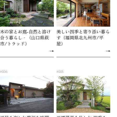
木の家とお庭-自然と溶け
美しい四季と寄り添い暮ら
合う暮らし‐（山口県萩
す（福岡県北九州市/平
市/トラッド）
屋）
→
→
#006
#005