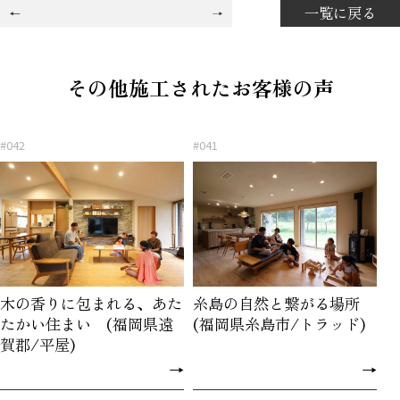
一覧に戻る
その他施工されたお客様の声
#042
#041
木の香りに包まれる、あた
糸島の自然と繋がる場所
たかい住まい (福岡県遠
(福岡県糸島市/トラッド)
賀郡/平屋)
→
→