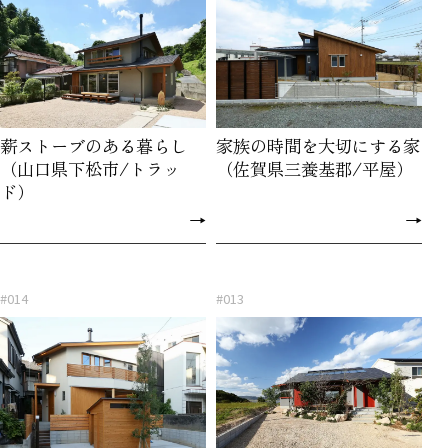
薪ストーブのある暮らし
家族の時間を大切にする家
（山口県下松市/トラッ
（佐賀県三養基郡/平屋）
ド）
→
→
#014
#013