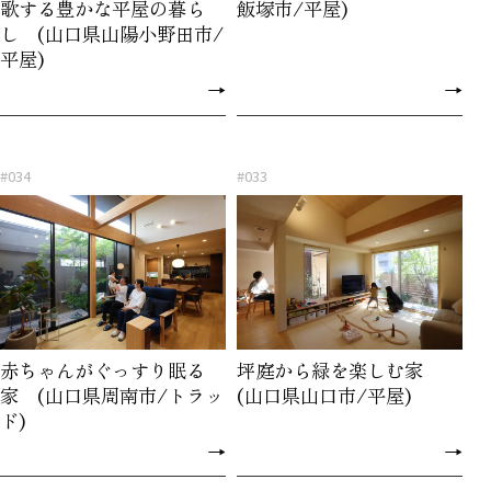
歌する豊かな平屋の暮ら
飯塚市/平屋)
し (山口県山陽小野田市/
平屋)
→
→
#034
#033
赤ちゃんがぐっすり眠る
坪庭から緑を楽しむ家
家 (山口県周南市/トラッ
(山口県山口市/平屋)
ド)
→
→