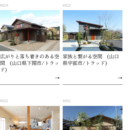
#024
#023
広がりと落ち着きのある空
家族と繋がる空間 (山口
間 (山口県下関市/トラッ
県宇部市/トラッド)
ド)
→
→
#022
#021