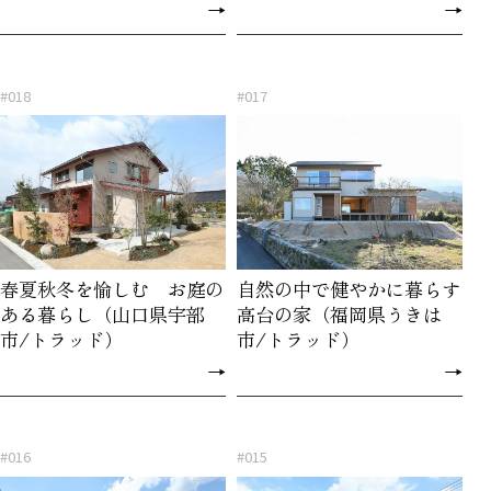
→
→
#018
#017
春夏秋冬を愉しむ お庭の
自然の中で健やかに暮らす
ある暮らし（山口県宇部
高台の家（福岡県うきは
市/トラッド）
市/トラッド）
→
→
#016
#015