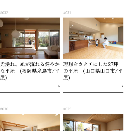
#032
#031
光溢れ、風が流れる健やか
理想をカタチにした27坪
な平屋 (福岡県糸島市/平
の平屋 (山口県山口市/平
屋)
屋)
→
→
#030
#029