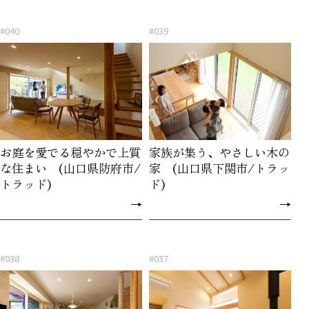
#040
#039
お庭を愛でる穏やかで上質
家族が集う、やさしい木の
な住まい (山口県防府市/
家 (山口県下関市/トラッ
トラッド)
ド)
→
→
#038
#037