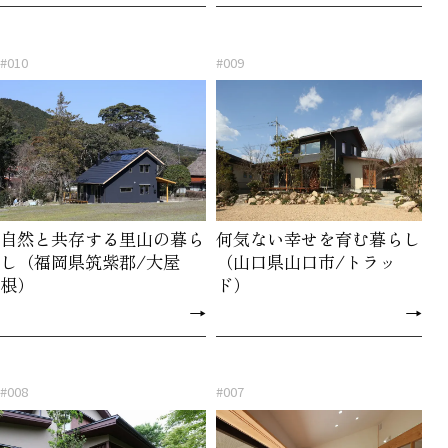
#010
#009
自然と共存する里山の暮ら
何気ない幸せを育む暮らし
し（福岡県筑紫郡/大屋
（山口県山口市/トラッ
根）
ド）
→
→
#008
#007