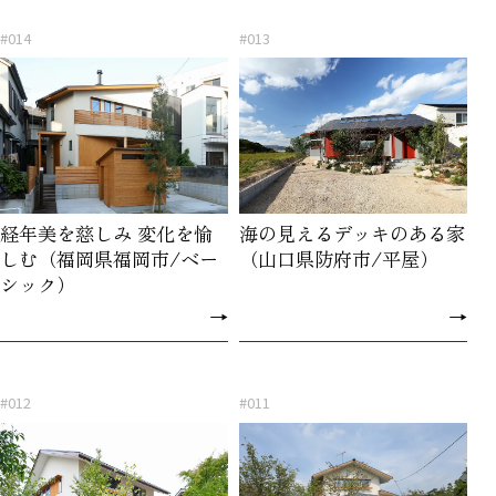
#014
#013
経年美を慈しみ 変化を愉
海の見えるデッキのある家
しむ（福岡県福岡市/ベー
（山口県防府市/平屋）
シック）
→
→
#012
#011