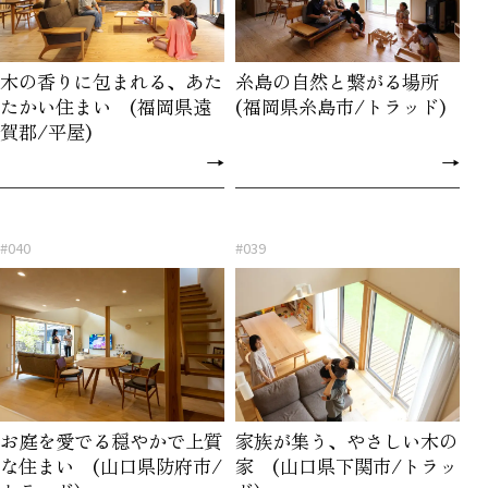
木の香りに包まれる、あた
糸島の自然と繋がる場所
たかい住まい (福岡県遠
(福岡県糸島市/トラッド)
賀郡/平屋)
→
→
#040
#039
お庭を愛でる穏やかで上質
家族が集う、やさしい木の
な住まい (山口県防府市/
家 (山口県下関市/トラッ