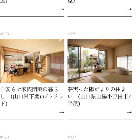
屋)
屋)
→
→
#030
#029
心安らぐ家族団欒の暮ら
夢実った陽だまりの住ま
し (山口県下関市/トラッ
い (山口県山陽小野田市/
ド)
平屋)
→
→
#028
#027