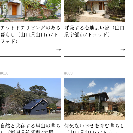
アウトドアリビングのある
呼吸する心地よい家（山口
暮らし（山口県山口市/ト
県宇部市/トラッド）
ラッド）
→
→
#010
#009
自然と共存する里山の暮ら
何気ない幸せを育む暮らし
し（福岡県筑紫郡/大屋
（山口県山口市/トラッ