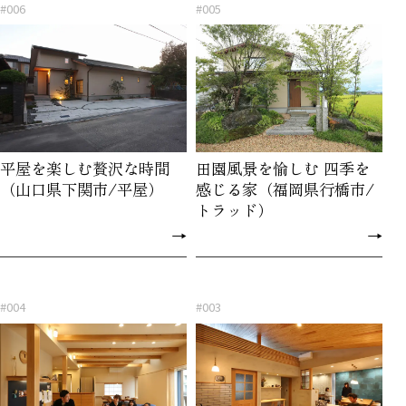
#006
#005
平屋を楽しむ贅沢な時間
田園風景を愉しむ 四季を
（山口県下関市/平屋）
感じる家（福岡県行橋市/
トラッド）
→
→
#004
#003