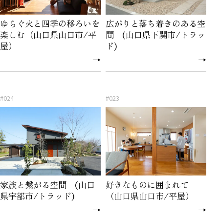
ゆらぐ火と四季の移ろいを
広がりと落ち着きのある空
楽しむ（山口県山口市/平
間 (山口県下関市/トラッ
屋）
ド)
→
→
#024
#023
家族と繋がる空間 (山口
好きなものに囲まれて
県宇部市/トラッド)
（山口県山口市/平屋）
→
→