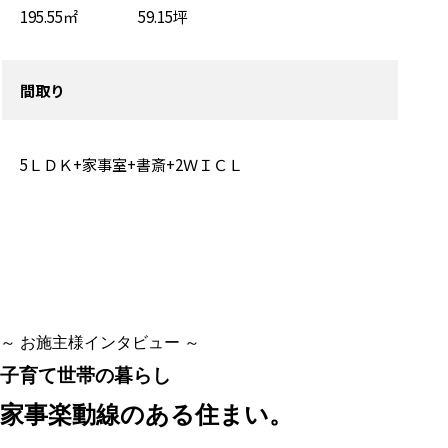
195.55㎡ 59.15坪
間取り
5ＬＤＫ+家事室+書斎+2ＷＩＣＬ
～ お施主様インタビュー ～
子育て世帯の暮らし
家事楽動線のある住まい。