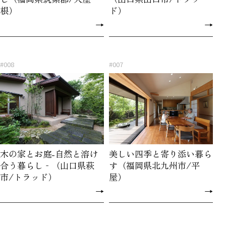
根）
ド）
→
→
#008
#007
木の家とお庭-自然と溶け
美しい四季と寄り添い暮ら
合う暮らし‐（山口県萩
す（福岡県北九州市/平
市/トラッド）
屋）
→
→