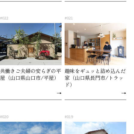
#022
#021
共働きご夫婦の安らぎの平
趣味をギュッと詰め込んだ
屋（山口県山口市/平屋）
家（山口県長門市/トラッ
ド）
→
→
#020
#019