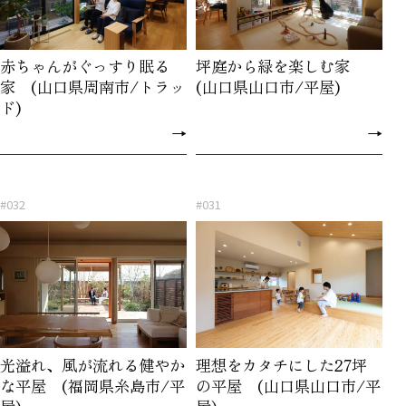
赤ちゃんがぐっすり眠る
坪庭から緑を楽しむ家
家 (山口県周南市/トラッ
(山口県山口市/平屋)
ド)
→
→
#032
#031
光溢れ、風が流れる健やか
理想をカタチにした27坪
な平屋 (福岡県糸島市/平
の平屋 (山口県山口市/平