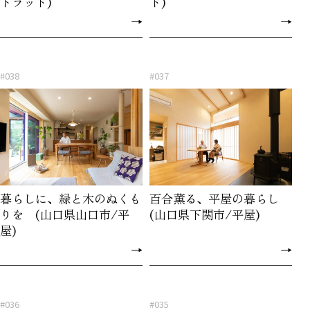
トラッド)
ド)
→
→
#038
#037
暮らしに、緑と木のぬくも
百合薫る、平屋の暮らし
りを (山口県山口市/平
(山口県下関市/平屋)
屋)
→
→
#036
#035