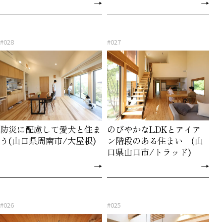
→
→
#028
#027
防災に配慮して愛犬と住ま
のびやかなLDKとアイア
う(山口県周南市/大屋根)
ン階段のある住まい (山
口県山口市/トラッド)
→
→
#026
#025