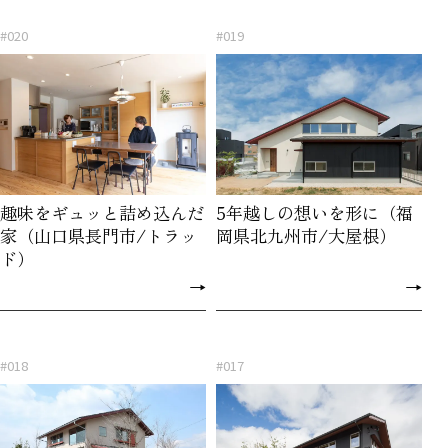
#020
#019
趣味をギュッと詰め込んだ
5年越しの想いを形に（福
家（山口県長門市/トラッ
岡県北九州市/大屋根）
ド）
→
→
#018
#017