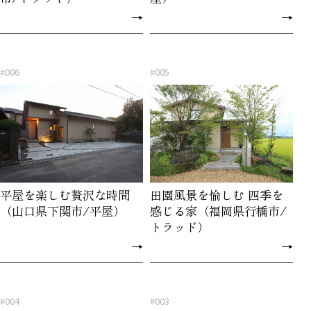
→
→
#006
#005
平屋を楽しむ贅沢な時間
田園風景を愉しむ 四季を
（山口県下関市/平屋）
感じる家（福岡県行橋市/
トラッド）
→
→
#004
#003