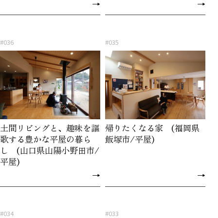
→
→
#036
#035
土間リビングと、趣味を謳
帰りたくなる家 (福岡県
歌する豊かな平屋の暮ら
飯塚市/平屋)
し (山口県山陽小野田市/
平屋)
→
→
#034
#033