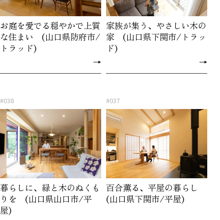
お庭を愛でる穏やかで上質
家族が集う、やさしい木の
な住まい (山口県防府市/
家 (山口県下関市/トラッ
トラッド)
ド)
→
→
#038
#037
暮らしに、緑と木のぬくも
百合薫る、平屋の暮らし
りを (山口県山口市/平
(山口県下関市/平屋)
屋)