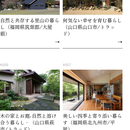
自然と共存する里山の暮ら
何気ない幸せを育む暮らし
し（福岡県筑紫郡/大屋
（山口県山口市/トラッ
根）
ド）
→
→
#008
#007
木の家とお庭-自然と溶け
美しい四季と寄り添い暮ら
合う暮らし‐（山口県萩
す（福岡県北九州市/平
市/トラッド）
屋）