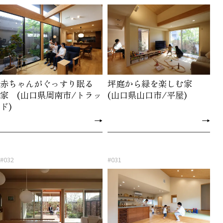
赤ちゃんがぐっすり眠る
坪庭から緑を楽しむ家
家 (山口県周南市/トラッ
(山口県山口市/平屋)
ド)
→
→
#032
#031