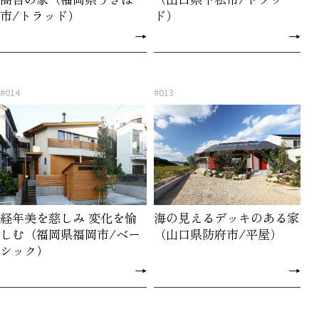
市/トラッド）
ド）
→
→
#014
#013
経年美を慈しみ 変化を愉
海の見えるデッキのある家
しむ（福岡県福岡市/ベー
（山口県防府市/平屋）
シック）
→
→