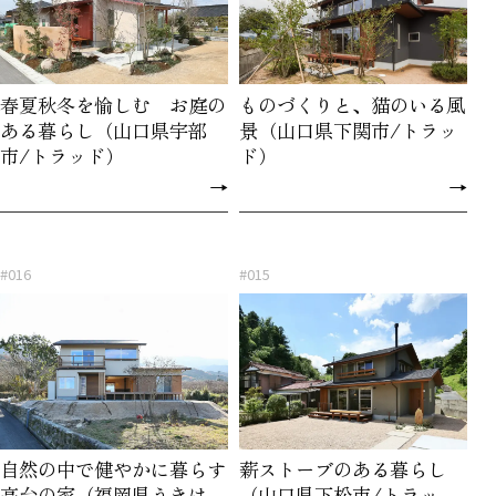
春夏秋冬を愉しむ お庭の
ものづくりと、猫のいる風
ある暮らし（山口県宇部
景（山口県下関市/トラッ
市/トラッド）
ド）
→
→
#016
#015
自然の中で健やかに暮らす
薪ストーブのある暮らし
高台の家（福岡県うきは
（山口県下松市/トラッ