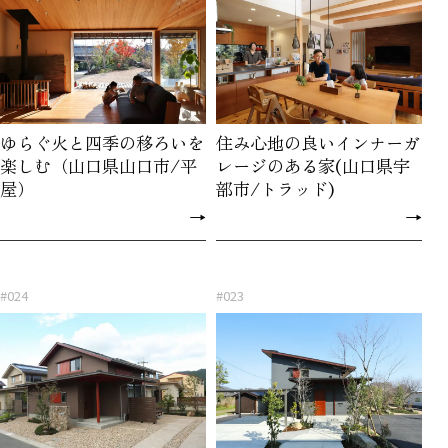
ゆらぐ火と四季の移ろいを
住み心地の良いインナーガ
楽しむ（山口県山口市/平
レージのある家(山口県宇
屋）
部市/トラッド)
→
→
#024
#023