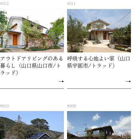
#012
#011
アウトドアリビングのある
呼吸する心地よい家（山口
暮らし（山口県山口市/ト
県宇部市/トラッド）
ラッド）
→
→
#010
#009