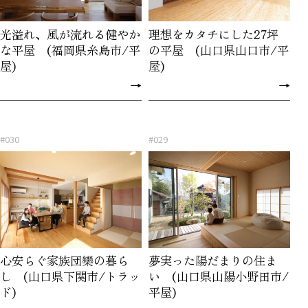
光溢れ、風が流れる健やか
理想をカタチにした27坪
な平屋 (福岡県糸島市/平
の平屋 (山口県山口市/平
屋)
屋)
→
→
#030
#029
心安らぐ家族団欒の暮ら
夢実った陽だまりの住ま
し (山口県下関市/トラッ
い (山口県山陽小野田市/
ド)
平屋)