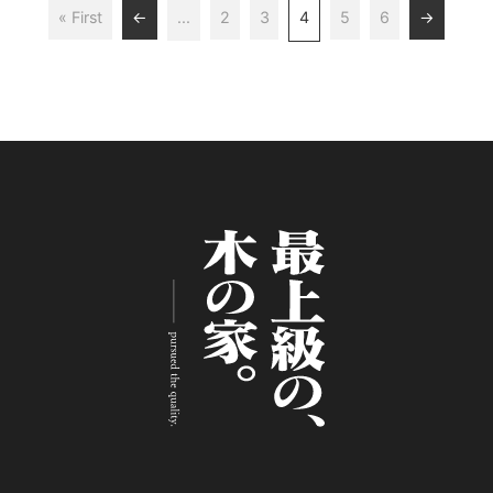
« First
←
...
2
3
4
5
6
→