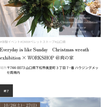
#体験イベント
#OMX
#ペレットストーブ
#山口県
Everyday is like Sunday Christmas wreath
exhibition × WORKSHOP ＠爽の家
場所
〒744-0073 山口県下松市美里町３丁目７−番 ハウジングメッ
セ周南内
終了