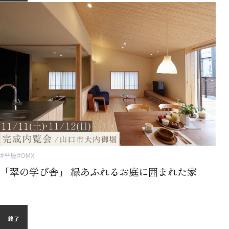
#平屋
#OMX
「翠の学び舎」 緑あふれるお庭に囲まれた家
終了