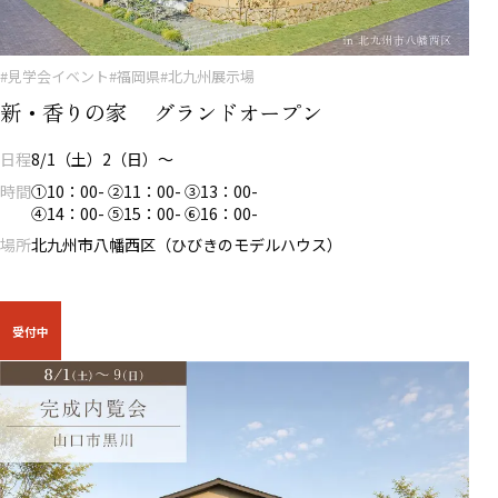
#見学会イベント
#福岡県
#北九州展示場
新・香りの家 グランドオープン
日程
8/1（土）2（日）～
時間
①10：00- ②11：00- ③13：00-
④14：00- ⑤15：00- ⑥16：00-
場所
北九州市八幡西区（ひびきのモデルハウス）
受付中