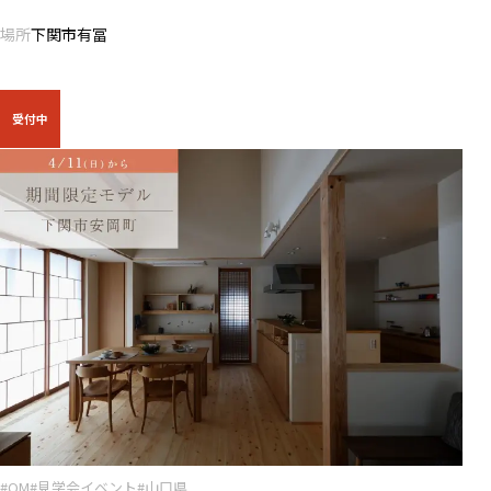
場所
下関市有冨
受付中
#OM
#見学会イベント
#山口県