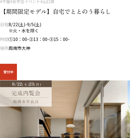
#平屋
#見学会イベント
#山口県
【期間限定モデル】自宅でととのう暮らし
日程
8/22(土)-9/5(土)
※火・水を除く
時間
①10：00-②13：00-③15：00-
場所
周南市大神
受付中