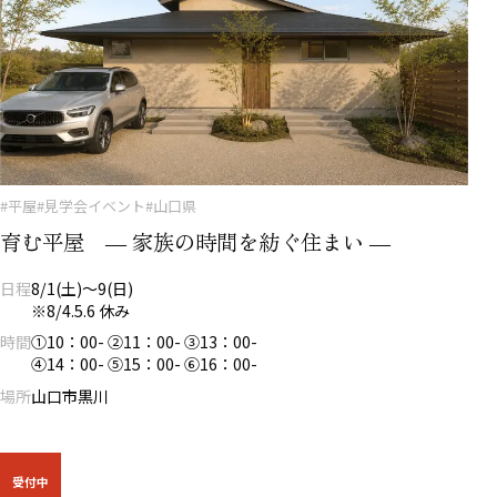
#平屋
#見学会イベント
#山口県
育む平屋 ― 家族の時間を紡ぐ住まい ―
日程
8/1(土)～9(日)
※8/4.5.6 休み
時間
①10：00- ②11：00- ③13：00-
④14：00- ⑤15：00- ⑥16：00-
場所
山口市黒川
受付中