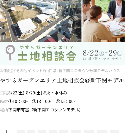
#相談会
#その他イベント
#山口県
#新下関エコタウン分譲モデルハウス
やすらガーデンエリア土地相談会＠新下関モデル
日程
8/22(土)-8/29(土)※火・水休み
時間
①10：00- ②13：00- ③15：00-
場所
下関市有冨（新下関エコタウンモデル）