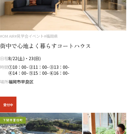
#OM AIR
#見学会イベント
#福岡県
街中で心地よく暮らすコートハウス
日程
8/22(土)・23(日)
時間
①10：00- ②11：00- ③13：00-
④14：00- ⑤15：00- ⑥16：00-
場所
福岡市早良区
受付中