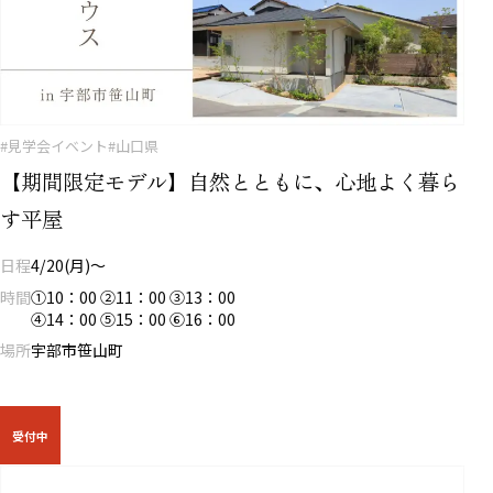
#見学会イベント
#山口県
【期間限定モデル】自然とともに、心地よく暮ら
す平屋
日程
4/20(月)～
時間
①10：00 ②11：00 ③13：00
④14：00 ⑤15：00 ⑥16：00
場所
宇部市笹山町
受付中