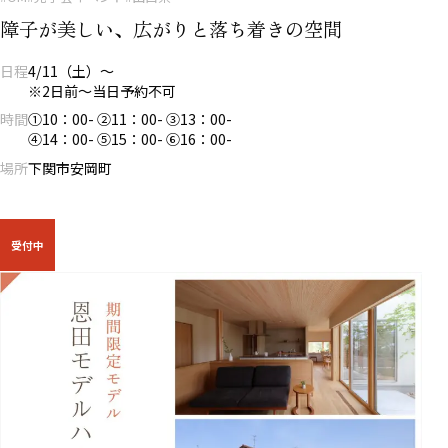
障子が美しい、広がりと落ち着きの空間
日程
4/11（土）～
※2日前～当日予約不可
時間
①10：00- ②11：00- ③13：00-
④14：00- ⑤15：00- ⑥16：00-
場所
下関市安岡町
受付中