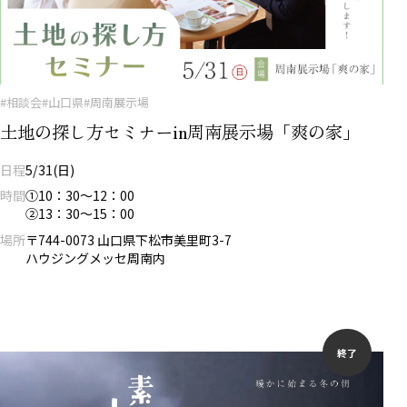
#相談会
#山口県
#周南展示場
土地の探し方セミナーin周南展示場「爽の家」
日程
5/31(日)
時間
①10：30～12：00
②13：30～15：00
場所
〒744-0073 山口県下松市美里町3-7
ハウジングメッセ周南内
終了