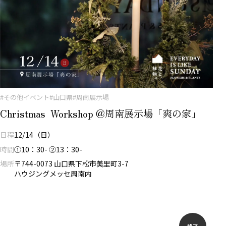
#その他イベント
#山口県
#周南展示場
Christmas Workshop ＠周南展示場「爽の家」
日程
12/14（日）
時間
①10：30- ②13：30-
場所
〒744-0073 山口県下松市美里町3-7
ハウジングメッセ周南内