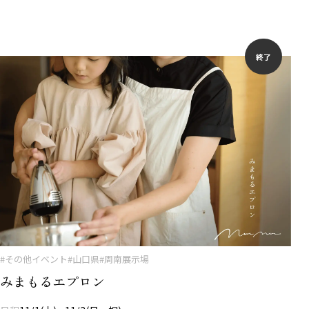
終了
#その他イベント
#山口県
#周南展示場
みまもるエプロン