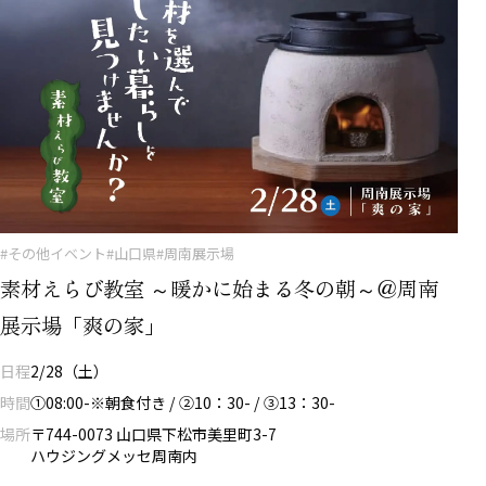
#その他イベント
#山口県
#周南展示場
素材えらび教室 ～暖かに始まる冬の朝～＠周南
展示場「爽の家」
日程
2/28（土）
時間
①08:00-※朝食付き / ②10：30- / ③13：30-
場所
〒744-0073 山口県下松市美里町3-7
ハウジングメッセ周南内