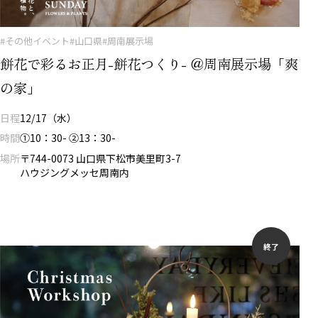
#その他イベント
#山口県
#周南展示場
餅花で彩るお正月-餅花つくり- ＠周南展示場「爽
の家」
日程
12/17（水）
時間
①10：30- ②13：30-
場所
〒744-0073 山口県下松市美里町3-7
ハウジングメッセ周南内
終了