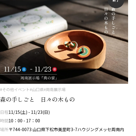
終了
#その他イベント
#山口県
#周南展示場
森の手しごと 日々の木もの
日程
11/15(土) - 11/23(日)
時間
10：00 - 17：00
場所
〒744-0073 山口県下松市美里町3-7ハウジングメッセ周南内