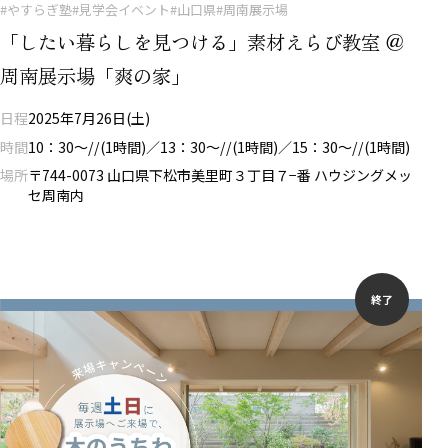
#やすらぎ塾
#見学会イベント
#山口県
#周南展示場
「したい暮らしを見つける」素材えらび教室 ＠
周南展示場「爽の家」
日程
2025年7月26日(土)
時間
10：30～//(1時間)／13：30～//(1時間)／15：30～//(1時間)
場所
〒744-0073 山口県下松市美里町３丁目７−番 ハウジングメッ
セ周南内
終了