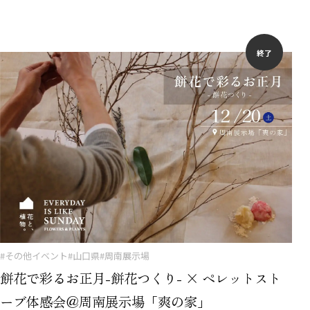
終了
#その他イベント
#山口県
#周南展示場
餅花で彩るお正月-餅花つくり- × ペレットスト
ーブ体感会＠周南展示場「爽の家」