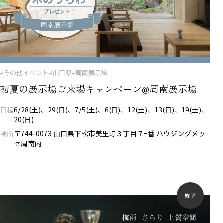
#その他イベント
#山口県
#周南展示場
初夏の展示場ご来場キャンペーン@周南展示場
日程
6/28(土)、29(日)、7/5(土)、6(日)、12(土)、13(日)、19(土)、
20(日)
場所
〒744-0073 山口県下松市美里町３丁目７−番 ハウジングメッ
セ周南内
終了