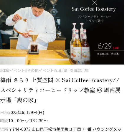
#体験イベント
#その他イベント
#山口県
#周南展示場
梅雨 さらり 上質空間 × Sai Coffee Roastery//
スペシャリティコーヒードリップ教室 ＠ 周南展
示場「爽の家」
日程
2025年6月29日(日)
時間
10：00～／13：30～
場所
〒744-0073 山口県下松市美里町３丁目７−番 ハウジングメッ