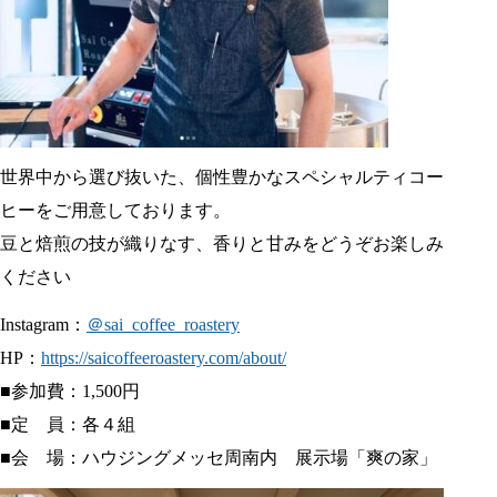
世界中から選び抜いた、個性豊かなスペシャルティコー
ヒーをご用意しております。
豆と焙煎の技が織りなす、香りと甘みをどうぞお楽しみ
ください
Instagram：
＠sai_coffee_roastery
HP：
https://saicoffeeroastery.com/about/
■参加費：1,500円
■定 員：各４組
■会 場：
ハウジングメッセ周南内 展示場「爽の家」