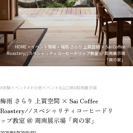
HOME
>
イベント情報
>
梅雨 さらり 上質空間 × Sai Coffee
Roastery//スペシャリティコーヒードリップ教室 ＠ 周南展示場
「爽の家」
#体験イベント
#その他イベント
#山口県
#周南展示場
梅雨 さらり 上質空間 × Sai Coffee
Roastery//スペシャリティコーヒードリ
ップ教室 ＠ 周南展示場「爽の家」
2025年6月29日(日)