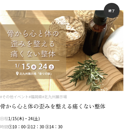
終了
#その他イベント
#福岡県
#北九州展示場
骨から心と体の歪みを整える痛くない整体
日程
1/15(木)・24(土)
時間
①10：00 ②12：30 ③14：30