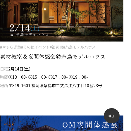
#やすらぎ塾
#その他イベント
#福岡県
#糸島モデルハウス
素材教室＆夜間体感会＠糸島モデルハウス
日程
2月14日(土)
時間
①13：00- ②15：00- ③17：00- ④19：00-
場所
〒819-1601 福岡県糸島市二丈深江八丁目10番23号
終了