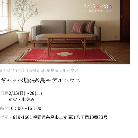
#その他イベント
#福岡県
#糸島モデルハウス
ギャッベ展@糸島モデルハウス
日程
2/15(日)～28(土)
※火・水休み
時間
10：00～16：00
場所
〒819-1601 福岡県糸島市二丈深江八丁目10番23号