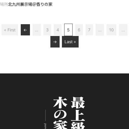
場所
北九州展示場＠香りの家
« First
←
...
3
4
5
6
7
...
10
...
→
Last »