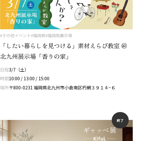
#その他イベント
#福岡県
#福岡南展示場
「したい暮らしを見つける」素材えらび教室 ＠
北九州展示場「香りの家」
日程
3/7（土）
時間
10:00 / 13:00 / 15:00
場所
〒800-0231 福岡県北九州市小倉南区朽網３９１４−６
終了