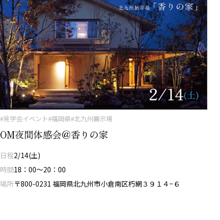
#見学会イベント
#福岡県
#北九州展示場
OM夜間体感会＠香りの家
日程
2/14(土)
時間
18：00～20：00
場所
〒800-0231 福岡県北九州市小倉南区朽網３９１４−６