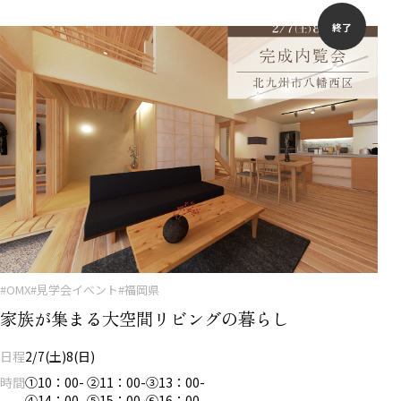
終了
#OMX
#見学会イベント
#福岡県
家族が集まる大空間リビングの暮らし
日程
2/7(土)8(日)
時間
①10：00- ②11：00-③13：00-
④14：00- ⑤15：00-⑥16：00-