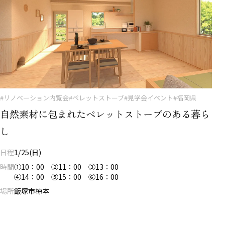
#リノベーション内覧会
#ペレットストーブ
#見学会イベント
#福岡県
自然素材に包まれたペレットストーブのある暮ら
し
日程
1/25(日)
時間
①10：00 ②11：00 ③13：00
④14：00 ⑤15：00 ⑥16：00
場所
飯塚市椋本