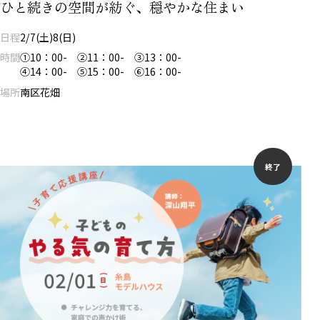
ひと続きの空間が紡ぐ、穏やかな住まい
日程
2/7(土)8(日)
時間
①10：00- ②11：00- ③13：00-
④14：00- ⑤15：00- ⑥16：00-
場所
南区花畑
終了