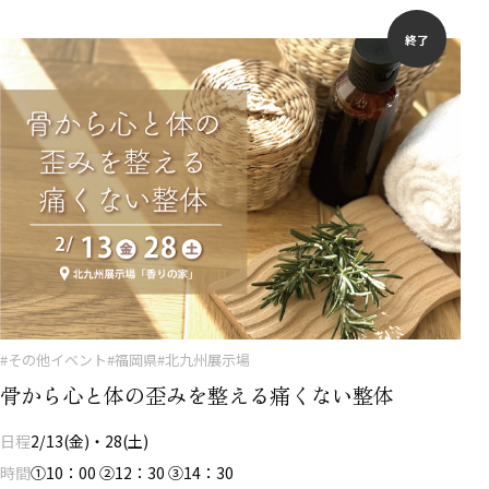
終了
#その他イベント
#福岡県
#北九州展示場
骨から心と体の歪みを整える痛くない整体
日程
2/13(金)・28(土)
時間
①10：00 ②12：30 ③14：30