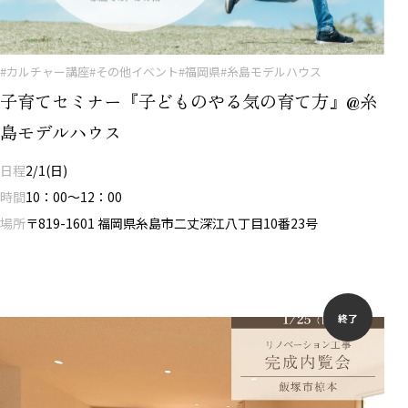
#カルチャー講座
#その他イベント
#福岡県
#糸島モデルハウス
子育てセミナー『子どものやる気の育て方』@糸
島モデルハウス
日程
2/1(日)
時間
10：00～12：00
場所
〒819-1601 福岡県糸島市二丈深江八丁目10番23号
終了