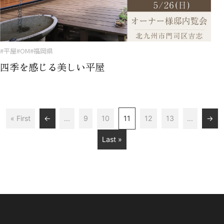
#平屋
#OM
#福岡県
四季を感じる美しい平屋
« First
←
...
9
10
11
12
13
...
→
Last »