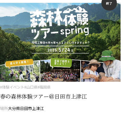
終了
#体験イベント
#山口県
#福岡県
春の森林体験ツアー＠日田市上津江
場所
大分県日田市上津江