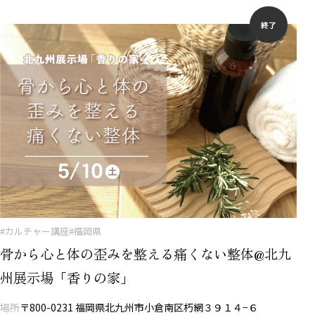
終了
#カルチャー講座
#福岡県
骨から心と体の歪みを整える痛くない整体@北九
州展示場「香りの家」
場所
〒800-0231 福岡県北九州市小倉南区朽網３９１４−６