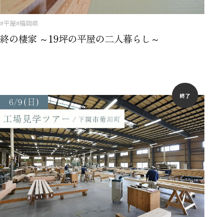
#平屋
#福岡県
終の棲家 ～19坪の平屋の二人暮らし～
終了