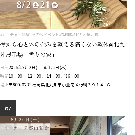
#カルチャー講座
#その他イベント
#福岡県
#北九州展示場
骨から心と体の歪みを整える痛くない整体@北九
州展示場「香りの家」
日程
2025年8月2日(土) 8月21日(木)
時間
10：30 ／12：30 ／14：30 ／16：00
場所
〒800-0231 福岡県北九州市小倉南区朽網３９１４−６
終了