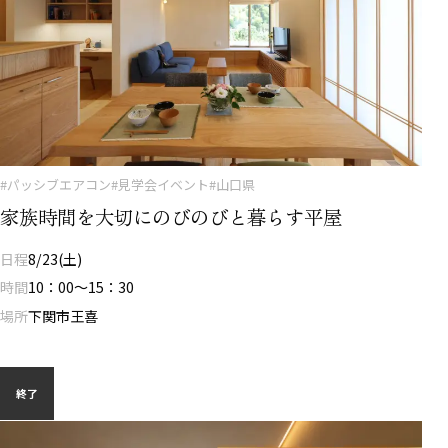
#パッシブエアコン
#見学会イベント
#山口県
家族時間を大切にのびのびと暮らす平屋
日程
8/23(土)
時間
10：00～15：30
場所
下関市王喜
終了