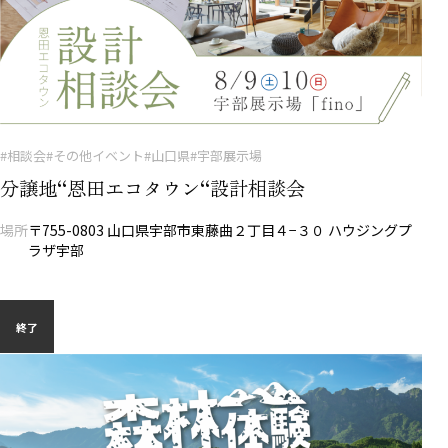
#相談会
#その他イベント
#山口県
#宇部展示場
分譲地“恩田エコタウン“設計相談会
場所
〒755-0803 山口県宇部市東藤曲２丁目４−３０ ハウジングプ
ラザ宇部
終了