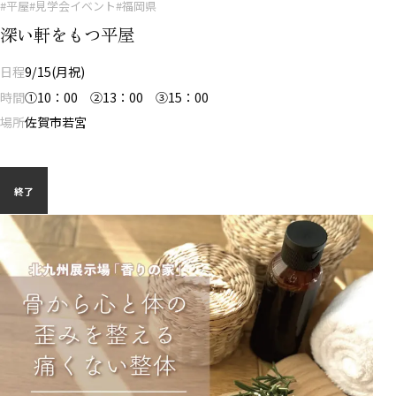
#平屋
#見学会イベント
#福岡県
深い軒をもつ平屋
日程
9/15(月祝)
時間
①10：00 ②13：00 ③15：00
場所
佐賀市若宮
終了