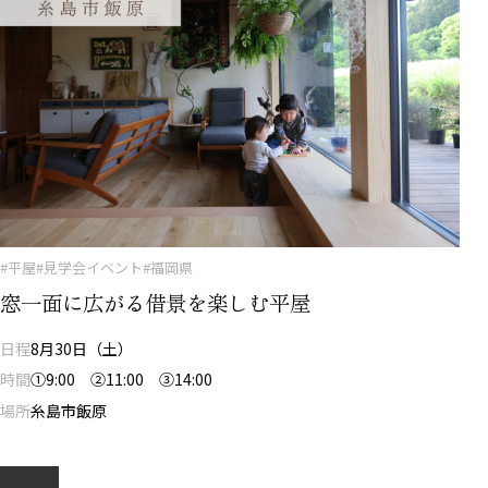
#平屋
#見学会イベント
#福岡県
窓一面に広がる借景を楽しむ平屋
日程
8月30日（土）
時間
①9:00 ②11:00 ③14:00
場所
糸島市飯原