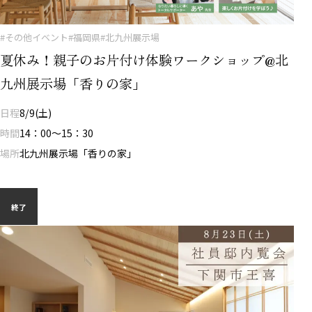
#その他イベント
#福岡県
#北九州展示場
夏休み！親子のお片付け体験ワークショップ@北
九州展示場「香りの家」
日程
8/9(土)
時間
14：00～15：30
場所
北九州展示場「香りの家」
終了