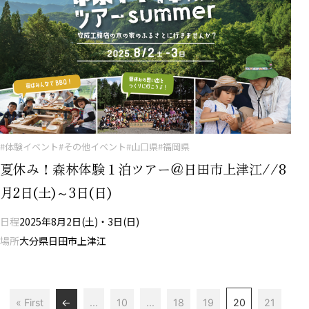
#体験イベント
#その他イベント
#山口県
#福岡県
夏休み！森林体験１泊ツアー＠日田市上津江//8
月2日(土)～3日(日)
日程
2025年8月2日(土)・3日(日)
場所
大分県日田市上津江
« First
←
...
10
...
18
19
20
21