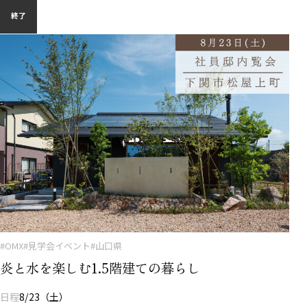
終了
#OMX
#見学会イベント
#山口県
炎と水を楽しむ1.5階建ての暮らし
日程
8/23（土）