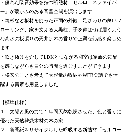
・優れた吸音効果を持つ断熱材「セルロースファイバ
ー」が暖かみのある音響空間を演出します
・焼杉など板材を使った正面の外観、足ざわりの良いフ
ローリング、家を支える大黒柱、手を伸ばせば届くよう
な高さの板張りの天井は木の香りや上質な触感を楽しめ
ます
・吹き抜けを介してLDKとつながる和室は家族の気配
を感じながらも自分の時間を過ごすことができます
・将来のことも考えて大容量の収納やWEB会議でも活
躍する書斎も用意しました
【標準仕様】
１．太陽と風の力で１年間天然乾燥させた、色と香りに
優れた天然乾燥木材の木の家
２．新聞紙をリサイクルした呼吸する断熱材「セルロー