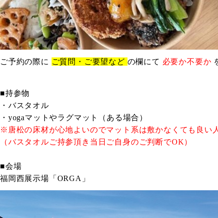
ご予約の際に
ご質問・ご要望など
の欄にて
必要か不要か
■持参物
・バスタオル
・yogaマットやラグマット（ある場合）
※唐松の床材が心地よいのでマット系は敷かなくても良い人
（バスタオルご持参頂き当日ご自身のご判断でOK）
■会場
福岡西展示場「ORGA」