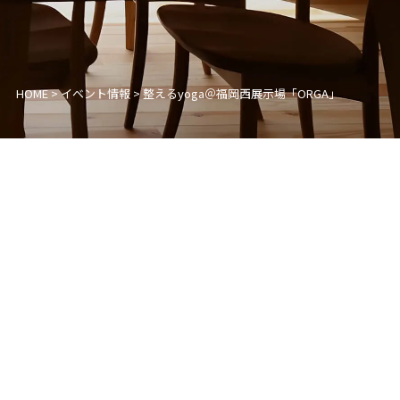
HOME
>
イベント情報
>
整えるyoga＠福岡西展示場「ORGA」