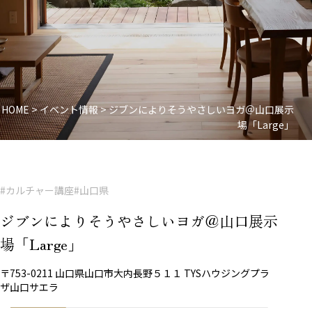
HOME
>
イベント情報
>
ジブンによりそうやさしいヨガ＠山口展示
場「Large」
#カルチャー講座
#山口県
ジブンによりそうやさしいヨガ＠山口展示
場「Large」
〒753-0211 山口県山口市大内長野５１１ TYSハウジングプラ
ザ山口サエラ