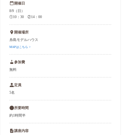
開催日
8/9（日）
①10：30 ②14：00
開催場所
糸島モデルハウス
MAPはこちら >
参加費
無料
定員
5名
所要時間
約1時間半
講座内容