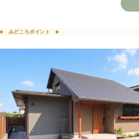
■
みどころポイント
■