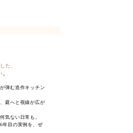
にした、
い
。
話が弾む造作キッチン
室、庭へと視線が広が
。
、何気ない日常も。
6年目の実例を、ぜ