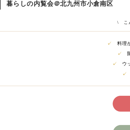
暮らしの内覧会＠北九州市小倉南区
\ 
✓
料理が
✓
開
✓
ウッ
✓