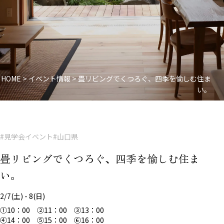
HOME
>
イベント情報
>
畳リビングでくつろぐ、四季を愉しむ住ま
い。
#見学会イベント
#山口県
畳リビングでくつろぐ、四季を愉しむ住ま
い。
2/7(土) - 8(日)
①10：00 ②11：00 ③13：00
④14：00 ⑤15：00 ⑥16：00