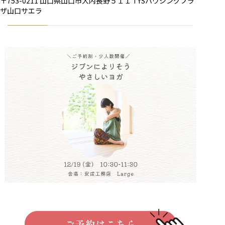
〒753-0211 山口県山口市大内長野５１１ TYSハウジングプラ
ザ山口サエラ