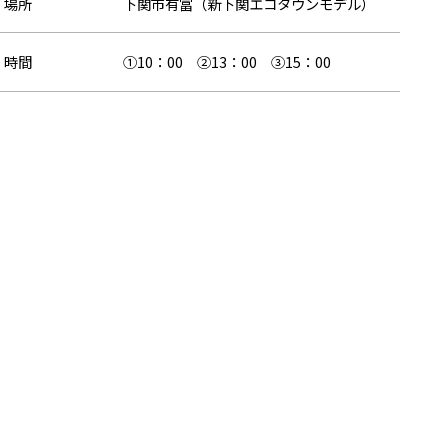
場所
下関市有冨（新下関エコタウンモデル）
時間
①10：00 ②13：00 ③15：00