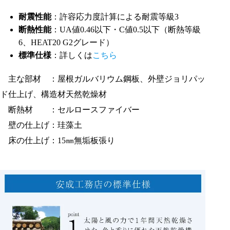
耐震性能
：許容応力度計算による耐震等級3
断熱性能
：UA値0.46以下・C値0.5以下（断熱等級
6、HEAT20 G2グレード）
標準仕様
：詳しくは
こちら
主な部材 ：屋根ガルバリウム鋼板、外壁ジョリパッ
ド仕上げ、構造材天然乾燥材
断熱材 ：セルロースファイバー
壁の仕上げ：珪藻土
床の仕上げ：15㎜無垢板張り
1