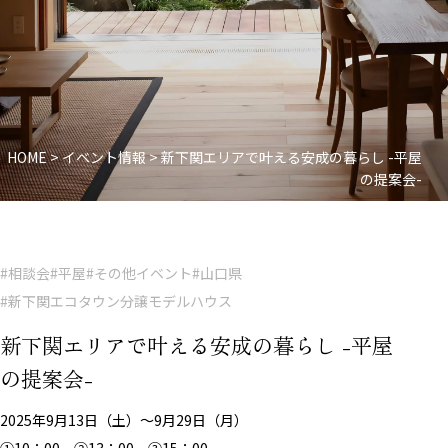
HOME
>
イベント情報
>
新下関エリアで叶える安成の暮らし -平屋
の提案会-
#相談会
#平屋
#その他イベント
#山口県
#新下関エコタウン分譲モデルハウス
新下関エリアで叶える安成の暮らし -平屋
の提案会-
2025年9月13日（土）～9月29日（月）