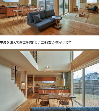
中庭を囲んで親世帯(右)と子世帯(左)が繋がります