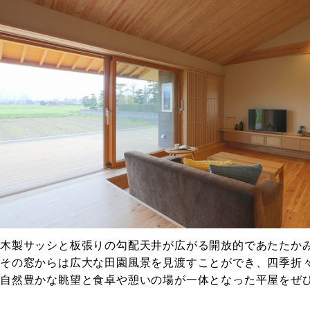
木製サッシと板張りの勾配天井が広がる開放的であたたか
その窓からは広大な田園風景を見渡すことができ、四季折
自然豊かな眺望と食卓や憩いの場が一体となった平屋をぜ