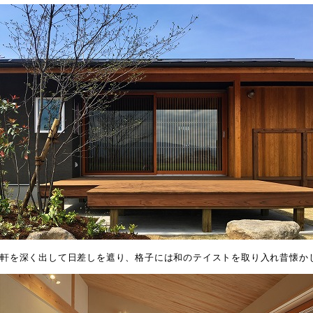
軒を深く出して日差しを遮り、格子には和のテイストを取り入れ昔懐か