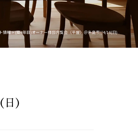
ト情報
>
(築4年目)オーナー様邸内覧会（平屋）＠糸島市//4/16(日)
(日)