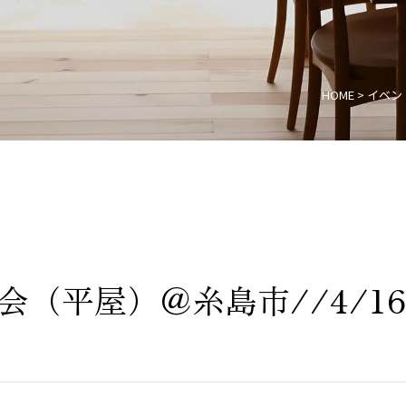
HOME
>
イベン
会（平屋）＠糸島市//4/16