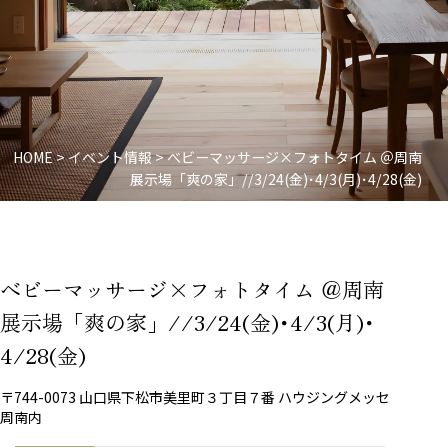
HOME
>
イベント情報
>
べビーマッサージ×フォトタイム ＠周南
展示場「爽の家」//3/24(金)･4/3(月)･4/28(金)
べビーマッサージ×フォトタイム ＠周南
展示場「爽の家」//3/24(金)･4/3(月)･
4/28(金)
〒744-0073 山口県下松市美里町３丁目７番 ハウジングメッセ
周南内