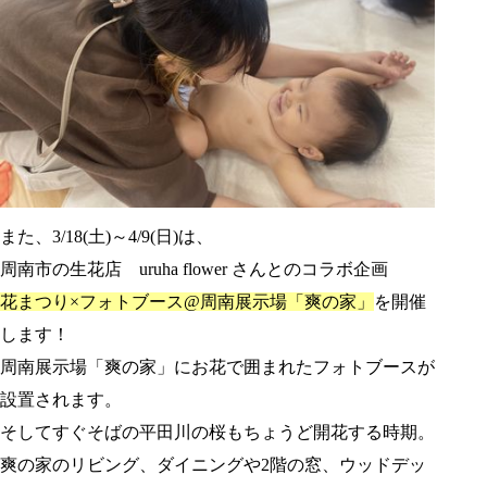
また、3/18(土)～4/9(日)は、
周南市の生花店 uruha flower さんとのコラボ企画
花まつり×フォトブース@周南展示場「爽の家」
を開催
します！
周南展示場「爽の家」にお花で囲まれたフォトブースが
設置されます。
そしてすぐそばの平田川の桜もちょうど開花する時期。
爽の家のリビング、ダイニングや2階の窓、ウッドデッ