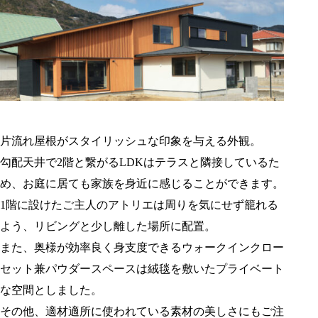
片流れ屋根がスタイリッシュな印象を与える外観。
勾配天井で2階と繋がるLDKはテラスと隣接しているた
め、お庭に居ても家族を身近に感じることができます。
1階に設けたご主人のアトリエは周りを気にせず籠れる
よう、リビングと少し離した場所に配置。
また、奥様が効率良く身支度できるウォークインクロー
セット兼パウダースペースは絨毯を敷いたプライベート
な空間としました。
その他、適材適所に使われている素材の美しさにもご注