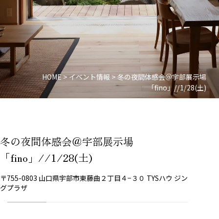
HOME
>
イベント情報
>
冬の夜間体感会＠宇部展示場
「fino」//1/28(土)
冬の夜間体感会＠宇部展示場
「fino」//1/28(土)
〒755-0803 山口県宇部市東藤曲２丁目４−３０ TYSハウ ジン
グプラザ