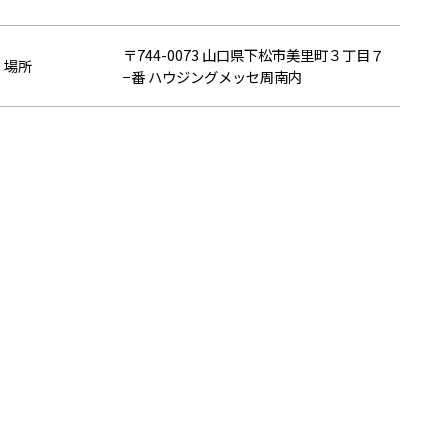
〒744-0073 山口県下松市美里町３丁目７
場所
−番 ハウジングメッセ周南内