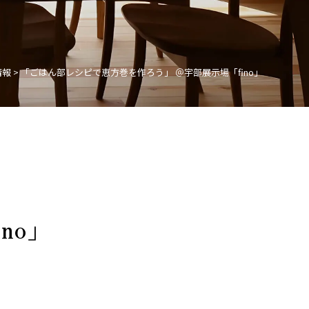
情報
>
「ごはん部レシピで恵方巻を作ろう」 ＠宇部展示場「fino」
no」