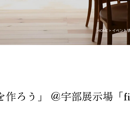
HOME
>
イベント
作ろう」 ＠宇部展示場「fi