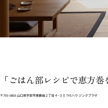
「ごはん部レシピで恵方巻を
〒755-0803 山口県宇部市東藤曲２丁目４−３０ TYSハウ ジングプラザ