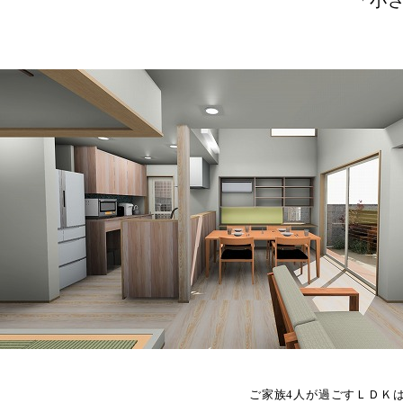
「小
ご家族4人が過ごすＬＤＫ