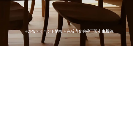
HOME
>
イベント情報
>
完成内覧会＠下関市東勝谷