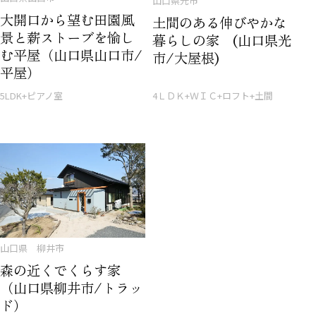
山口県光市
大開口から望む田園風
土間のある伸びやかな
景と薪ストーブを愉し
暮らしの家 (山口県光
む平屋（山口県山口市/
市/大屋根)
平屋）
5LDK+ピアノ室
4ＬＤＫ+ＷＩＣ+ロフト+土間
山口県 柳井市
森の近くでくらす家
（山口県柳井市/トラッ
ド）