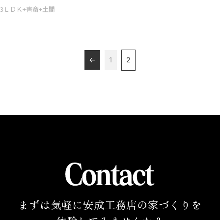
3ＬＤＫ+書斎+土間
←
1
2
まずは気軽に安成工務店の家づくりを