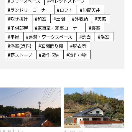
#フリースペース
#ペレットストーブ
#ランドリーコーナー
#ロフト
#勾配天井
#吹き抜け
#和室
#土間
#外収納
#天窓
#子供部屋
#家事室・家事コーナー
#寝室
#平屋
#書斎・ワークスペース
#洗面
#浴室
#浴室(造作)
#玄関飾り棚
#脱衣所
#薪ストーブ
#造作収納
#造作小物
山口県山口市