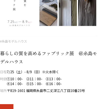
#糸島モデルハウス
暮らしの質を高めるファブリック展 ＠糸島モ
デルハウス
日程
7/25（土）- 8/9（日）※火水除く
時間
①10：00- ②11：00- ③13：00-
④14：00- ⑤15：00- ⑥16：00-
場所
〒819-1601 福岡県糸島市二丈深江八丁目10番23号