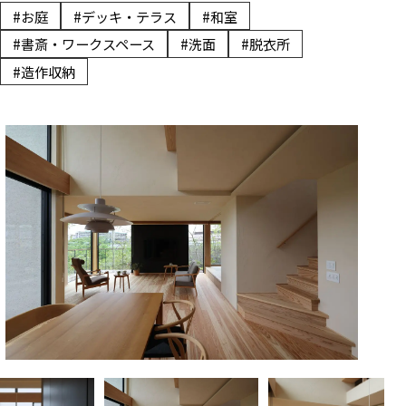
#お庭
#デッキ・テラス
#和室
#書斎・ワークスペース
#洗面
#脱衣所
#造作収納