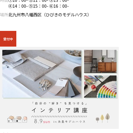
時間
①10：00- ②11：00- ③13：00-
④14：00- ⑤15：00- ⑥16：00-
場所
北九州市八幡西区（ひびきのモデルハウス）
受付中