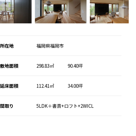
所在地
福岡県福岡市
敷地面積
298.83㎡ 90.40坪
延床面積
112.41㎡ 34.00坪
間取り
5LDK＋書斎+ロフト+2WICL