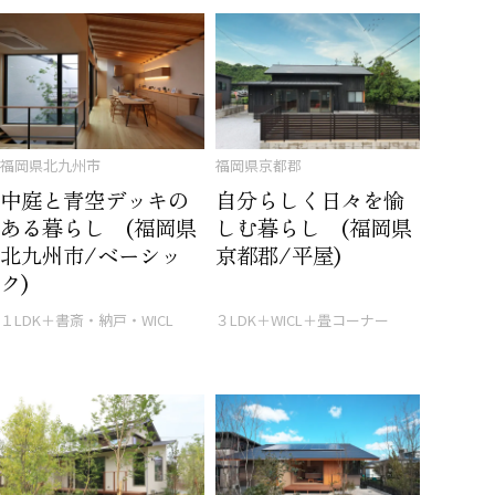
福岡県北九州市
福岡県京都郡
中庭と青空デッキの
自分らしく日々を愉
ある暮らし (福岡県
しむ暮らし (福岡県
北九州市/ベーシッ
京都郡/平屋)
ク)
１LDK＋書斎・納戸・WICL
３LDK＋WICL＋畳コーナー