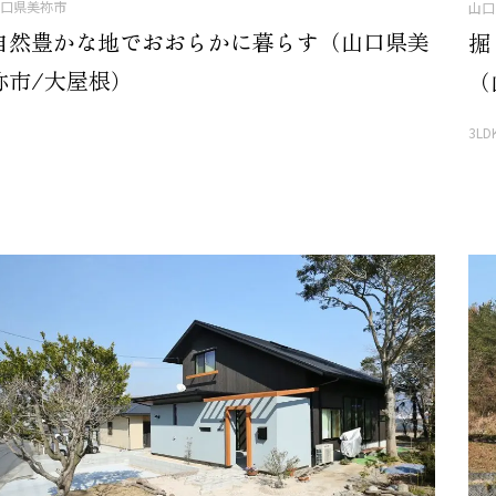
口県美祢市
山口
自然豊かな地でおおらかに暮らす（山口県美
掘
祢市/大屋根）
（
3L