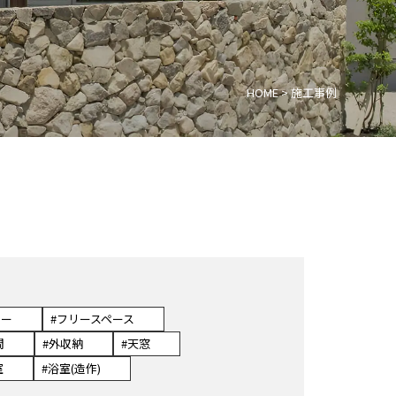
HOME
>
施工事例
リー
#フリースペース
間
#外収納
#天窓
室
#浴室(造作)