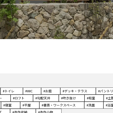
#トイレ
#WIC
#お庭
#デッキ・テラス
#パント
ー
#ロフト
#勾配天井
#吹き抜け
#和室
#土
#寝室
#平屋
#書斎・ワークスペース
#洗面
#浴
ブ
#造作収納
#造作小物