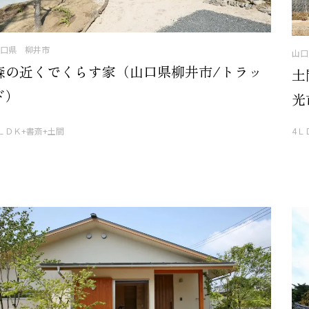
口県 柳井市
山口
森の近くでくらす家（山口県柳井市/トラッ
土
ド）
光
ＬＤＫ+書斎+土間
4Ｌ