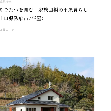
県防府市
りごたつを囲む 家族団欒の平屋暮らし
山口県防府市/平屋）
DK+畳コーナー