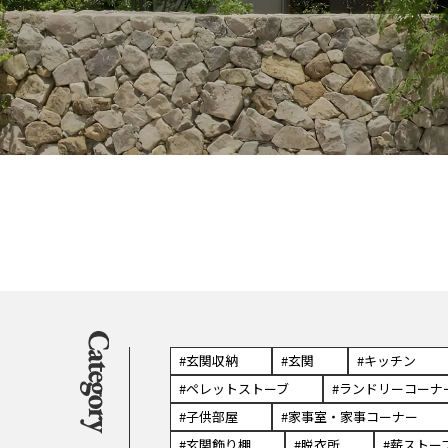
#玄関収納
#玄関
#キッチン
#ペレットストーブ
#ランドリーコーナ
#子供部屋
#家事室・家事コーナー
#玄関飾り棚
#脱衣所
#薪ストー