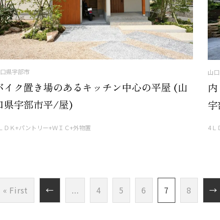
口県宇部市
山口
バイク置き場のあるキッチン中心の平屋 (山
内
口県宇部市平/屋)
宇
ＬＤＫ+パントリー+ＷＩＣ+外物置
4Ｌ
« First
←
...
4
5
6
7
8
→