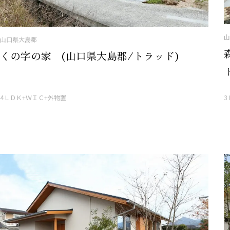
山
山口県大島郡
くの字の家 (山口県大島郡/トラッド)
4ＬＤＫ+ＷＩＣ+外物置
3