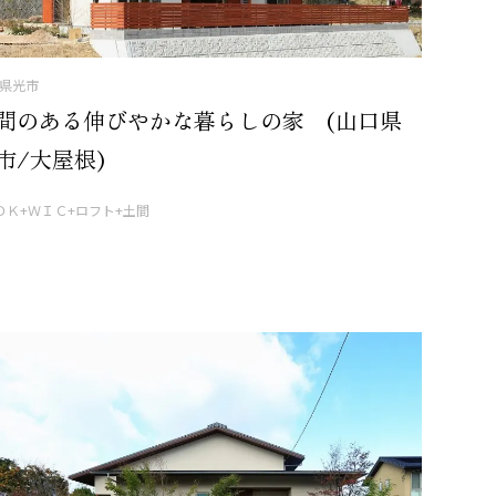
県光市
間のある伸びやかな暮らしの家 (山口県
市/大屋根)
ＤＫ+ＷＩＣ+ロフト+土間