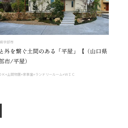
県宇部市
と外を繋ぐ土間のある「平屋」【（山口県
部市/平屋）
ＤＫ+土間物置+家事室+ランドリールーム+ＷＩＣ