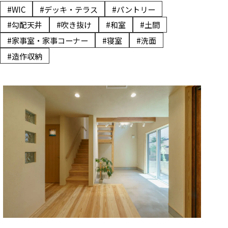
#WIC
#デッキ・テラス
#パントリー
#勾配天井
#吹き抜け
#和室
#土間
#家事室・家事コーナー
#寝室
#洗面
#造作収納