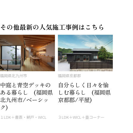
その他最新の人気施工事例はこちら
福岡県北九州市
福岡県京都郡
中庭と青空デッキの
自分らしく日々を愉
ある暮らし (福岡県
しむ暮らし (福岡県
北九州市/ベーシッ
京都郡/平屋)
ク)
１LDK＋書斎・納戸・WICL
３LDK＋WICL＋畳コーナー