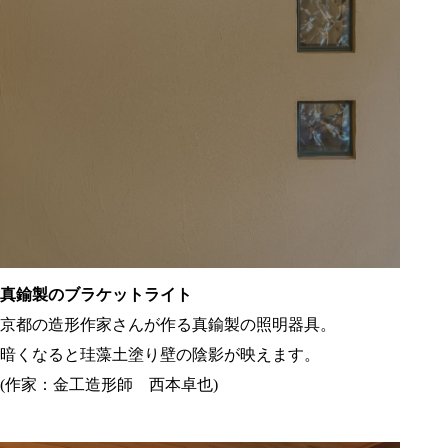
真鍮製のブラケットライト
京都の造形作家さんが作る真鍮製の照明器具。
暗くなると珪藻土塗り壁の陰影が映えます。
(作家：金工造形師 西本卓也)