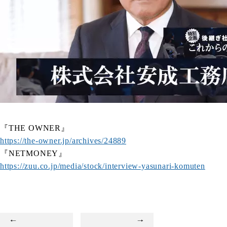
『THE OWNER』
https://the-owner.jp/archives/24889
『NETMONEY』
https://zuu.co.jp/media/stock/interview-yasunari-komuten