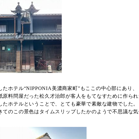
したホテル“NIPPONIA美濃商家町”もここの中心部にあり、
紙原料問屋だった松久才治郎が客人をもてなすために作られ
したホテルということで、とても豪華で素敵な建物でした。
きてのこの景色はタイムスリップしたかのようで不思議な気分で