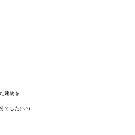
た建物を
した(^.^)