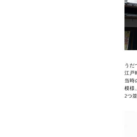
うだ
江戸
当時
模様
2つ