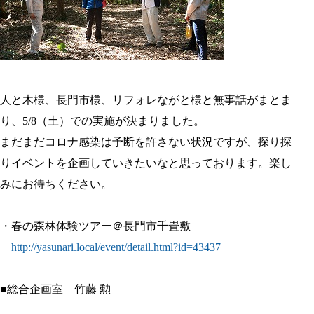
人と木様、長門市様、リフォレながと様と無事話がまとま
り、5/8（土）での実施が決まりました。
まだまだコロナ感染は予断を許さない状況ですが、探り探
りイベントを企画していきたいなと思っております。楽し
みにお待ちください。
・春の森林体験ツアー＠長門市千畳敷
http://yasunari.local/event/detail.html?id=43437
■総合企画室 竹藤 勲