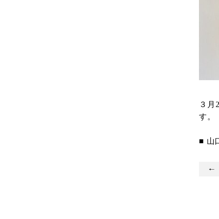
３月
す。
■ 