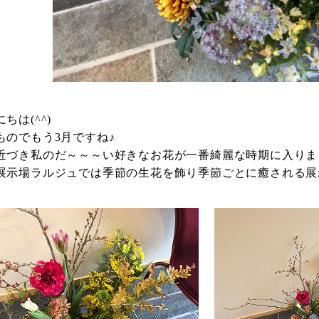
ちは(^^)
ものでもう3月ですね♪
近づき私のだ～～～い好きなお花が一番綺麗な時期に入りま
展示場ラルジュでは季節の生花を飾り季節ごとに癒される展