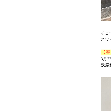
そこ
スワ
【春
3月2
残席