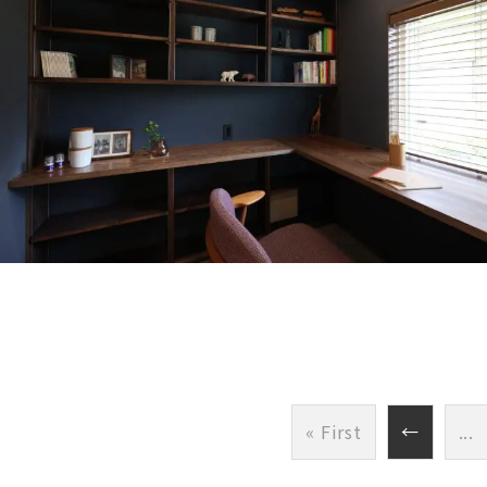
« First
←
...