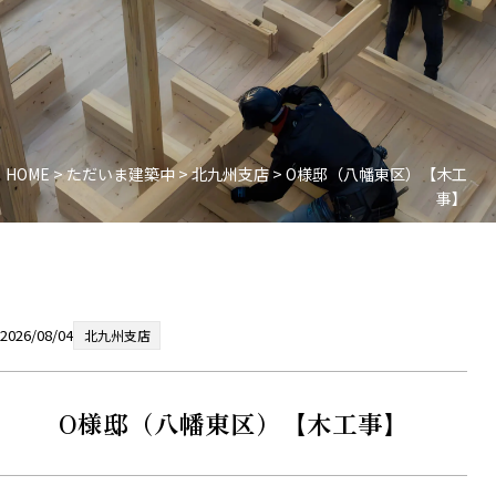
HOME
>
ただいま建築中
>
北九州支店
>
O様邸（八幡東区）【木工
事】
2026/08/04
北九州支店
O様邸（八幡東区）【木工事】