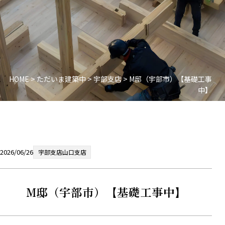
HOME
>
ただいま建築中
>
宇部支店
>
M邸（宇部市）【基礎工事
中】
2026/06/26
宇部支店
山口支店
M邸（宇部市）【基礎工事中】