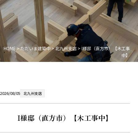
HOME
>
ただいま建築中
>
北九州支店
>
I様邸（直方市）【木工事
中】
2026/08/05
北九州支店
I様邸（直方市）【木工事中】