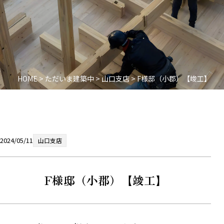
HOME
>
ただいま建築中
>
山口支店
>
F様邸（小郡）【竣工】
2024/05/11
山口支店
F様邸（小郡）【竣工】