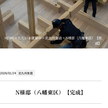
HOME
>
ただいま建築中
>
北九州支店
>
N様邸（八幡東区）【完
成】
2026/01/24
北九州支店
N様邸（八幡東区）【完成】