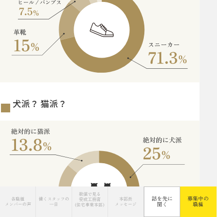
犬派？ 猫派？
数値で見る
話を先に
募集中の
各職種
働くスタッフの
本部長
安成工務店
聞く
職種
メンバーの声
一日
メッセージ
(住宅事業本部)