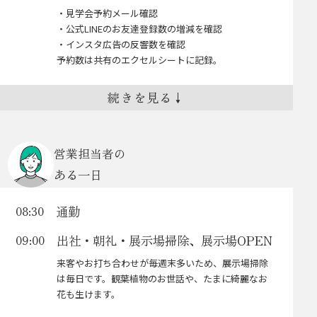
・見学会予約メール確認
・公式LINEのお友達登録数の増減を確認
・インスタ広告の反響数を確認
予約数は共有のエクセルシートに記録。
HPイベント情報ページ作成
10:30
続きを見る
↓
支店から依頼が届いたら、①アイキャッチの作成②使
用する写真の選定③文章の追加④予約フォームの登録
を行って仮URLで支店に確認してもらう。
営業担当者の
確認してもらっている間は別の作業を進める。
ある一日
お客様がスマホ画面で見やすいように、確認
通勤
08:30
時は仮URLを自分のスマホからHPをチェッ
ク！
出社・朝礼・展示場掃除、展示場OPEN
09:00
文字間隔や改行スペースもバランスを見て変
えています。
来客やお打ち合わせが毎週末多いため、展示場掃除
は毎日です。観葉植物のお世話や、たまに綺麗なお
お昼
12:00
花も生けます。