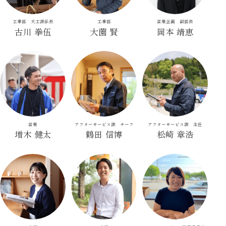
工事部 大工課係長
工事部
営業企画 副部長
古川 拳伍
大薗 賢
岡本 靖恵
営業
アフターサービス課 チーフ
アフターサービス課 主任
増木 健太
鶴田 信博
松崎 章浩