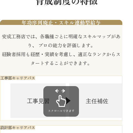
育成制度の特徴
今日1日のこと、明日のこと、たまに雑談も。
監督さんが現場に来た際には、図面での収まりを相談
打ち合わせをする際には図面だけでなく、お
終礼
18:00
見学会場より直帰
18:30
し、やるべき作業を明確化していきます。
客様に伝わりやすい資料を準備します。変更
工事スタッフで一日の作業状況や翌日の作業内容、施
内容について図面を修正したり、提示できる
年功序列廃止・スキル連動型給与
明日はいよいよ見学会。空調や待機テントの確認、見
現場作業
13:30
工方法など現場で気になった点などがあれば共有しま
お見積もりを準備したり、3Dデータの修正な
学会場の清掃確認などを行って気を付けてお家へ帰り
す。
どを行います。また、計画内容について不備
安成工務店では、各職種ごとに明確なスキルマップがあ
ます。今日も1日お疲れ様でした。
休憩
15:00
がないか、より良い提案を行うための調べも
退勤
18:30
り、 プロの能力を評価します。
のなども行います。
15時にも一旦休憩します。10.12.15時に休憩はルーテ
経験者採用も経歴・実績を考慮し、適正なランクからス
ィンです。
終礼、作業の続き
18:00
タートすることができます。
現場作業
15:30
明日はいよいよ見学会。空調や待機テントの確認、見
学会場の清掃確認などを行って気を付けてお家へ帰り
工事部キャリアパス
現場片付け
17:00
ます。今日も1日お疲れ様でした。
17時頃に現場を片付け、次の日も気持ちよく作業が出
退勤
19:00
来るようにします。
退勤
17:30
スクロールできます
片付け終わったら戸締りをし、日報書いて退勤です。
設計部キャリアパス