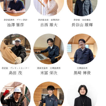
設計部課長 プラン設計
設計部主任 営業設計
設計部 主任補佐
池澤 雅彦
古西 雄大
長谷山 雄輝
設計部 プレカットセンター
周南支店長 工事部課長
工事部係長
島田 茂
末冨 栄次
黒崎 博俊