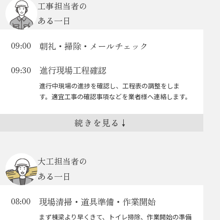
お客様へお礼メール
14:00
工事担当者の
ェック！
申請書類の準備や工事に必要な電気配線図・
ある一日
ご案内終わってすぐに、お客様へお礼のメールを送り
展開図など様々な図面の作成を行います。
チラシ作成
16:00
ます。
お互いが新鮮な気持ちのまま、次回の予定を一緒に立
朝礼・掃除・メールチェック
09:00
支店から依頼が届いたら、①写真の選定②写真と文章
お昼
12:00
てていきます。
を仮に配置して、仮構成を作成③実際のサイズで印刷
してバランスを確認④細かいところを修正⑤構成案を
進行現場工程確認
09:30
見積チェック・発注依頼、業者連絡
13:00
イベントご案内メール (3通以上/1日)
14:30
共有し、支店に確認してもらう。
進行中現場の進捗を確認し、工程表の調整をしま
工事が始まる物件の発注を行うために、見積内容の最
①宛先選択②ニーズイベントの確認③メール内容の作
確認してもらっている間は別の作業を進める。
す。適宜工事の確認事項などを業者様へ連絡します。
終確認や業者連絡を行います。
成(題名、文章、画像貼り付け等)
パソコン画面で確認してよくできていても、
構造チェック
14:00
工事MT（週に一回）
10:00
毎月行われる見学会やワークショップ、カル
続きを見る
↓
実際に印刷すると文字が大きすぎたり、色が
チャー講座などのイベント情報をお客様のニ
違っていたりするため、チラシ作成は印刷し
構造図と平面図などを見比べて建物全体の構造を確認
週に一回、工事スタッフで各担当物件の工事の進捗や
ーズに合わせてご案内メールを送ります。こ
します。
て確認が必須！
作業状況、共有事項の確認をします。
こも丁寧に気持ちを込めて集中する時間！(1
時には先輩に相談しながら、構成案を仕上げ
大工担当者の
図面
11:00
構造図と平面図の整合性を確認し、納まらな
通につき大体10～30分、この時間が意外と好
ます。
ある一日
い所がないかしっかり確認します。 新しく始
き)
実施図面を確認しながら、詳細図を作成します。
まる物件では構造検討を行います。
検討中のお客様にはもちろん、オーナー様へ
公式LINEにイベント情報を追加
18:00
資材の数量の拾い出しをして、発注作業を行います。
もイベント情報などをお届けします。
現場清掃・道具準備・作業開始
08:00
月２回LINEで一斉配信するイベント情報を追加しま
図面作業
15:00
お昼
12:00
す。
まず棟梁より早くきて、トイレ掃除、作業開始の準備