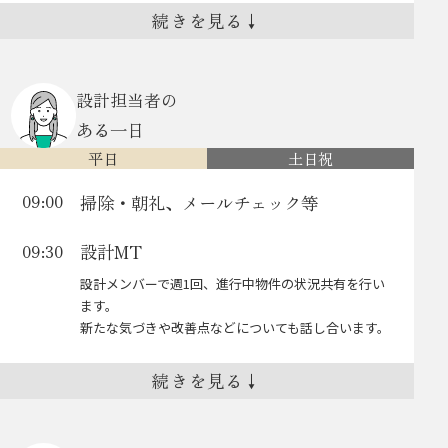
メールLINEのお問合せややりとりの確
インスタ広告作成
09:30
13:00
続きを見る
↓
認と返信
①写真の選定(5,6枚)②HP参考にキャッチコピーを作
成③文字と写真を一旦配置する④ある程度デザインが
前日のメールにお返事をくださるお客様へ、内容の
固まったら、写真を加工・フォントを変更・装飾の追
確認とさらにお返事をします。しっかりと時間をか
設計担当者の
加⑤構成案（画像４〜５案）ができたら上司に共有。
け、一件一件、丁寧に。
ある一日
確認してもらっている間は別の作業を進める。
営業MT
11:00
平日
土日祝
とにかくいろんなパターンを作ります。
下関支店営業チーム(３名)で週一ミーティングを行い
掃除・朝礼、メールチェック等
09:00
その中で特に反響につながった広告を記録
ます。
し、次回のデザイン作成時に参考にします。
常に意見交換をし、楽しいイベントやご案内の質を向
設計MT
09:30
上させるべくミーティングはかかせません！
HPイベント情報ページ修正
15:00
設計メンバーで週1回、進行中物件の状況共有を行い
お昼
12:00
午前中に共有した仮HPを支店側が確認し、修正点を
ます。
支店の若手女性メンバーみんなで毎日、いろいろな話
共有。それをもとに、情報を変更。修正が終わったら
新たな気づきや改善点などについても話し合います。
をしながらご飯を食べます。
再び仮URLを共有します。
完成したら、仮URLを本公開。(HPの作成完了)
図面作業
10:30
続きを見る
↓
モデルお客様ご案内
13:00
・申請に必要な図面の作成
本公開の際は、ミスが無いように、自作の
展示場へご来場されたお客様をご案内いたします。
・工事に必要な図面の作成
「最終確認チェックシート」で内容を最終チ