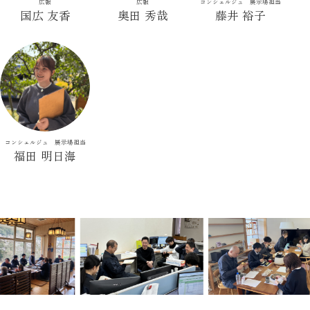
広報
広報
コンシェルジュ 展示場担当
国広 友香
奥田 秀哉
藤井 裕子
コンシェルジュ 展示場担当
福田 明日海