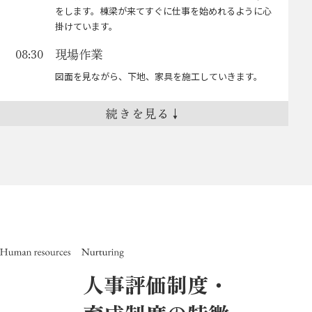
イベント内容の詳細・企画書作成・スケ
16:00
お客様からの質問連絡の返信や、検討内容をこちらか
をします。棟梁が来てすぐに仕事を始めれるように心
ジュール登録
HPヒートマップの確認/日報作成
18:30
移動
13:00
ら共有したりします。
掛けています。
(講師アポイント、題名、詳細、日程調整、HP
物件の進捗状況によって、現地を確認に行ったりしま
作成依頼など)
現場作業
08:30
退勤
19:00
す。
現場チェック・現場打ち合わせ
13:30
毎月行われるイベントの内容検討や企画書の作成、講
図面を見ながら、下地、家具を施工していきます。
現場が図面通り施工されているか、安全、品質上適し
審査機関へ申請提出
16:00
師の方へのアポイントなどお客様にとって楽しくて為
た施工になっているかをチェックします。
になるイベントを常に企画しています。
申請書類が準備できたら、審査機関や市役所へ提出に
休憩
10:00
現場の大工さんや電気屋さんなどの職人さんと納まり
続きを見る
↓
行きます。
の確認を現場を見ながら打ち合わせをします。
10時に一旦一呼吸、20分くらい休憩し、頭の中を整
※ここらへんで少しお腹が空いてきますの
勉強会
17:00
理します。
で、間食をします。
事務所へ移動
15:00
定期的に設計部全体で知識向上の為の勉強会などを行
現場作業
10:30
展示場CLOSE、見学会準備
17:00
います。
設計担当者と業者様の質疑や納まりの確
15:30
一旦休憩を挟むと、頭の中が整理され、いいやり方を
過去の勉強会内容
認
週末の見学会・イベントに備えて準備をしていきま
思いついたりすることがあります。
・全館空調の計画について
す。
現場で出た質疑や複雑な納まりなどを設計担当者と確
・法令について
備品や見学会セットを追加/整理し、車へ積んでいき
お昼
12:00
認します。
ます。(忘れ物チェック必須！)
打ち合わせ用の資料作成
17:30
一時間昼食休憩を挟みます。大工さんによっては寝る
資材拾い出し、発注作業
16:30
人事評価制度・
終礼、見学会場確認
18:00
方もいます。
・打ち合わせ時に必要な図面の作成
先輩に確認してもらいながら資材の拾い出しや発注作
・提示するお見積もりの確認、作成
一日の終わりには営業チームのみで終礼を行います。
監督さんと打ち合わせ
13:00
業を行います。