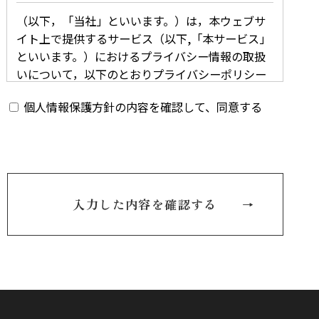
（以下，「当社」といいます。）は，本ウェブサ
イト上で提供するサービス（以下,「本サービス」
といいます。）におけるプライバシー情報の取扱
いについて，以下のとおりプライバシーポリシー
（以下，「本ポリシー」といいます。）を定めま
個人情報保護方針の内容を確認して、同意する
す。
第1条（プライバシー情報）
プライバシー情報のうち「個人情報」とは，個人
入力した内容を確認する
情報保護法にいう「個人情報」を指すものとし，
生存する個人に関する情報であって，当該情報に
含まれる氏名，生年月日，住所，電話番号，連絡
先その他の記述等により特定の個人を識別できる
情報を指します。
プライバシー情報のうち「履歴情報および特性情