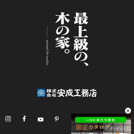
報」とは，上記に定める「個人情報」以外のもの
をいい，ご利用いただいたサービスやご購入いた
だいた商品，ご覧になったページや広告の履歴，
ユーザーが検索された検索キーワード，ご利用日
時，ご利用の方法，ご利用環境，郵便番号や性
別，職業，年齢，ユーザーのIPアドレス，クッキ
ー情報，位置情報，端末の個体識別情報などを指
します。
第２条（プライバシー情報の収集方法）
当社は，ユーザーが利用登録をする際に氏名，生
年月日，住所，電話番号，メールアドレス，銀行
口座番号，クレジットカード番号，運転免許証番
号などの個人情報をお尋ねすることがあります。
また，ユーザーと提携先などとの間でなされたユ
ーザーの個人情報を含む取引記録や，決済に関す