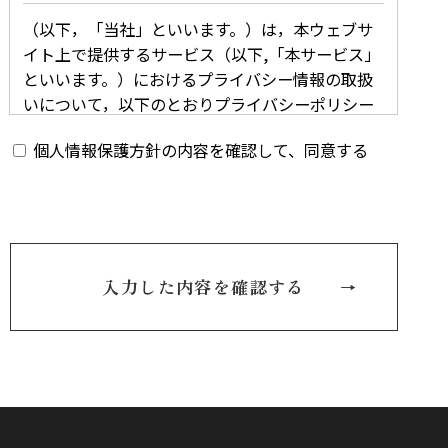
（以下，「当社」といいます。）は，本ウェブサ
イト上で提供するサービス（以下,「本サービス」
といいます。）におけるプライバシー情報の取扱
いについて，以下のとおりプライバシーポリシー
（以下，「本ポリシー」といいます。）を定めま
個人情報保護方針の内容を確認して、同意する
す。
第1条（プライバシー情報）
プライバシー情報のうち「個人情報」とは，個人
入力した内容を確認する
情報保護法にいう「個人情報」を指すものとし，
生存する個人に関する情報であって，当該情報に
含まれる氏名，生年月日，住所，電話番号，連絡
先その他の記述等により特定の個人を識別できる
情報を指します。
プライバシー情報のうち「履歴情報および特性情