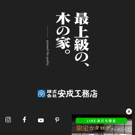
報」とは，上記に定める「個人情報」以外のもの
をいい，ご利用いただいたサービスやご購入いた
だいた商品，ご覧になったページや広告の履歴，
ユーザーが検索された検索キーワード，ご利用日
時，ご利用の方法，ご利用環境，郵便番号や性
別，職業，年齢，ユーザーのIPアドレス，クッキ
ー情報，位置情報，端末の個体識別情報などを指
します。
第２条（プライバシー情報の収集方法）
当社は，ユーザーが利用登録をする際に氏名，生
年月日，住所，電話番号，メールアドレス，銀行
口座番号，クレジットカード番号，運転免許証番
号などの個人情報をお尋ねすることがあります。
また，ユーザーと提携先などとの間でなされたユ
ーザーの個人情報を含む取引記録や，決済に関す